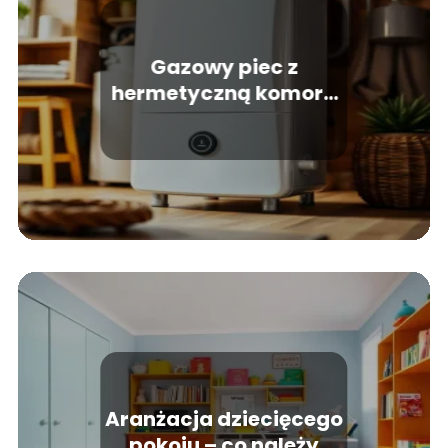
Gazowy piec z
hermetyczną komorą
spalania – wszystko, co
powinieneś wiedzieć
Aranżacja dziecięcego
pokoju – co należy