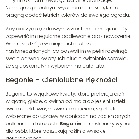
innymi roślinami, tworząc barwne aranżacje.
Nemezje są idealnym wyborem dla osób, które
pragną dodać letnich kolorów do swojego ogrodu.
Aby cieszyć się zdrowym wzrostem nemezji, należy
zapewnić im regularne podlewanie oraz nawożenie.
Warto sadzić je w miejscach dobrze
nasłonecznionych, co pozwoli im w pełni rozwinąć
swoje barwne kwiaty. Ich długie kwitnienie sprawia,
że są doskonałym wyborem na całe lato.
Begonie – Cieniolubne Piękności
Begonie to wyjątkowe kwiaty, które preferują cień i
wilgotną glebę, a kwitną od maja do jesieni. Dzięki
swoim efektownym kwiatom i liściom, są chętnie
wybierane do uprawy w donicach na zacienionych
balkonach i tarasach.
Begonie
to doskonały wybór
dla osób, które poszukują roślin o wysokiej
dekoracyjności.