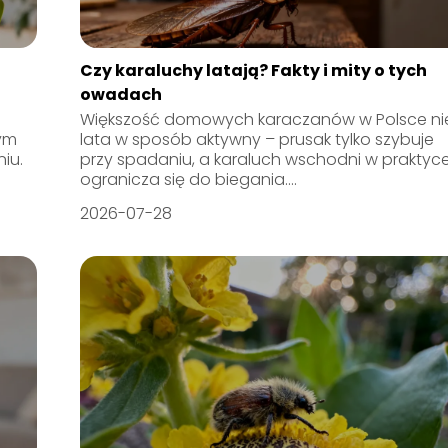
Czy karaluchy latają? Fakty i mity o tych
owadach
Większość domowych karaczanów w Polsce ni
tym
lata w sposób aktywny – prusak tylko szybuje
iu.
przy spadaniu, a karaluch wschodni w praktyc
ogranicza się do biegania....
2026-07-28