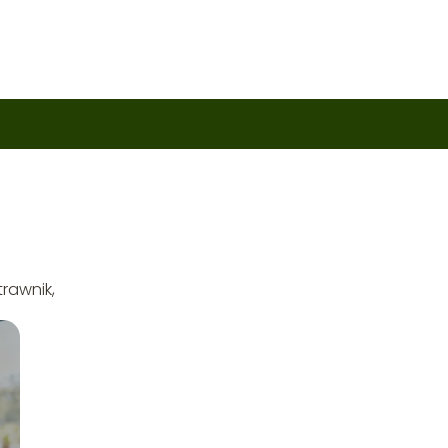
Y
rawnik,