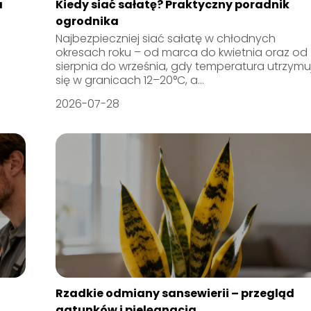
a
Kiedy siać sałatę? Praktyczny poradnik
ogrodnika
Najbezpieczniej siać sałatę w chłodnych
okresach roku – od marca do kwietnia oraz od
sierpnia do września, gdy temperatura utrzymu
się w granicach 12–20°C, a...
2026-07-28
Rzadkie odmiany sansewierii – przegląd
gatunków i pielęgnacja