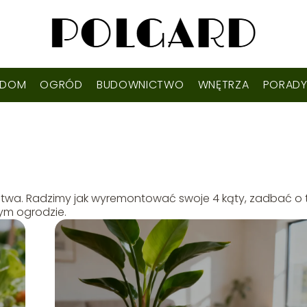
DOM
OGRÓD
BUDOWNICTWO
WNĘTRZA
PORAD
twa. Radzimy jak wyremontować swoje 4 kąty, zadbać o t
dym ogrodzie.