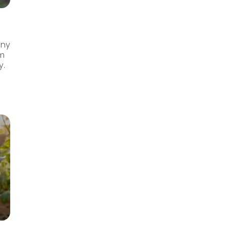
iny
im
y.