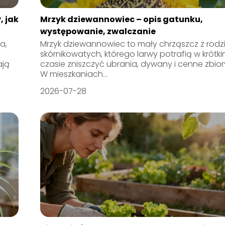
, jak
Mrzyk dziewannowiec – opis gatunku,
występowanie, zwalczanie
a,
Mrzyk dziewannowiec to mały chrząszcz z rodz
skórnikowatych, którego larwy potrafią w krótk
ają
czasie zniszczyć ubrania, dywany i cenne zbior
W mieszkaniach...
2026-07-28