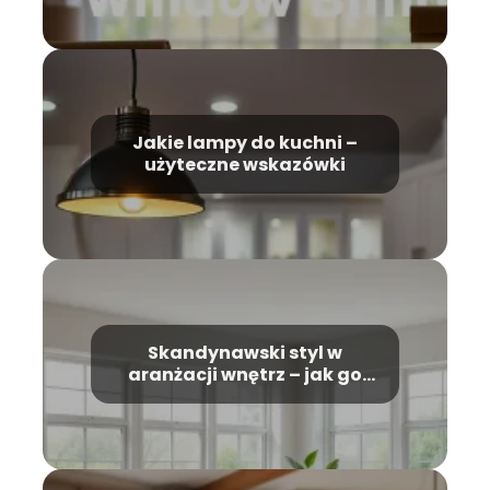
Jakie lampy do kuchni –
użyteczne wskazówki
Skandynawski styl w
aranżacji wnętrz – jak go
wdrożyć?