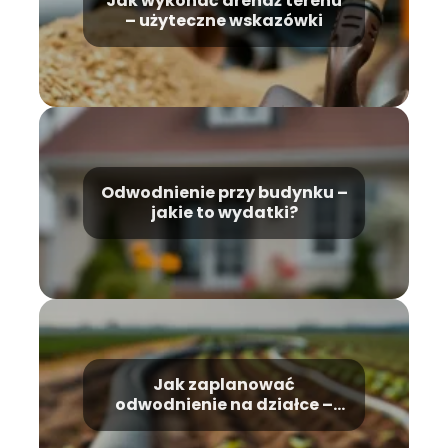
Jak wykonać drenaż terenu
– użyteczne wskazówki
Odwodnienie przy budynku –
jakie to wydatki?
Jak zaplanować
odwodnienie na działce –
najskuteczniejsze metody