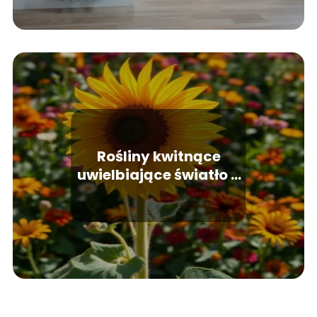
Rośliny kwitnące
uwielbiające światło –
poradnik dla
entuzjastów
ogrodnictwa