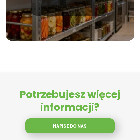
piwnicy lub spiżarni?
Potrzebujesz więcej
informacji?
NAPISZ DO NAS