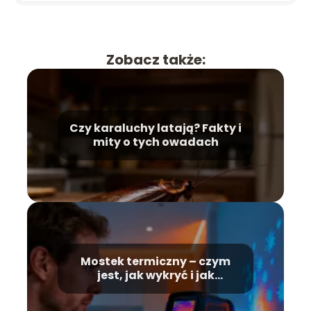
Zobacz także:
Czy karaluchy latają? Fakty i
mity o tych owadach
Mostek termiczny – czym
jest, jak wykryć i jak
wyeliminować?